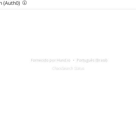
 (Auth0)
Fornecido por Hund.io
Português (Brasil)
ChaosSearch Status