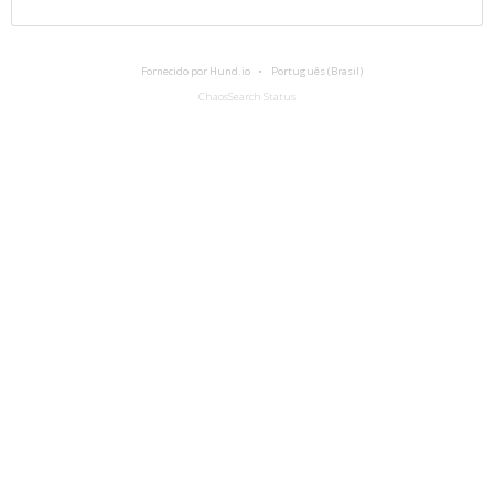
Fornecido por Hund.io
Português (Brasil)
ChaosSearch Status